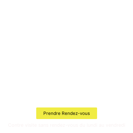
Votre contrôleur technique au
122 rue Constant Coquelin 94400 Vitry-sur-Seine
Prendre Rendez-vous
Contre visite sans rendez-vous du lundi au vendredi