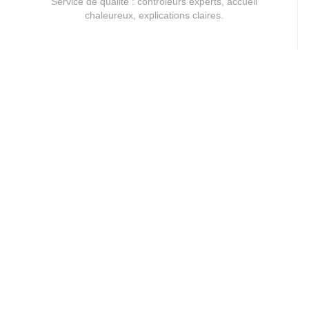
Service de qualité : contrôleurs experts, accueil
chaleureux, explications claires.
Normes 2019
Normes 2019 respectées, contrôles précis,
sécurité assurée.
Expertise Et Équipement De Pointe
Technologie de pointe et contrôleurs experts pour
un contrôle précis et fiable de tous véhicules, y